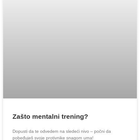
Zašto mentalni trening?
Dopusti da te odvedem na sledeći nivo – počni da
pobeđuješ svoje protivnike snagom uma!