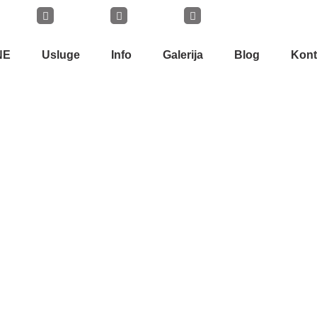
NE
Usluge
Info
Galerija
Blog
Kont
BLOG