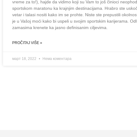
vreme za to!), hajde da vidimo koji su Vam to još činioci neopho
sportskom maratonu ka krajnjim destinacijama. Hrabro ste uskočil
vetar i talasi nositi kako im se prohte. Niste ste prepustili okolnos
je u Vašoj moći kako bi uspeli u svojim sportskim karijerama. Odlu
zamasima krenete ka jasno definisanim ciljevima.
PROČITAJ VIŠE »
март 18, 2022
Нема коментара