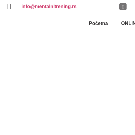
info@mentalnitrening.rs
Početna
ONLI