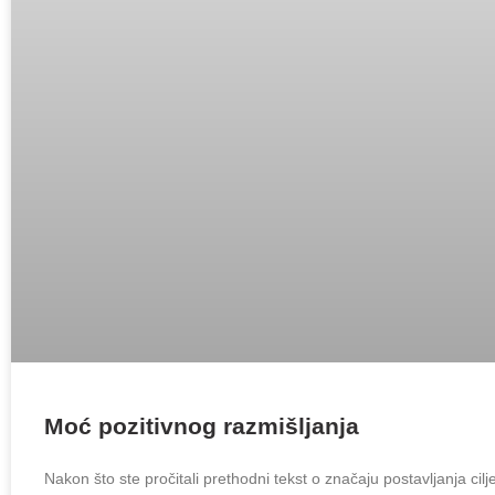
Moć pozitivnog razmišljanja
Nakon što ste pročitali prethodni tekst o značaju postavljanja cil