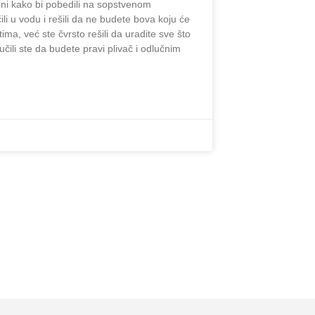
dni kako bi pobedili na sopstvenom
i u vodu i rešili da ne budete bova koju će
tima, već ste čvrsto rešili da uradite sve što
čili ste da budete pravi plivač i odlučnim